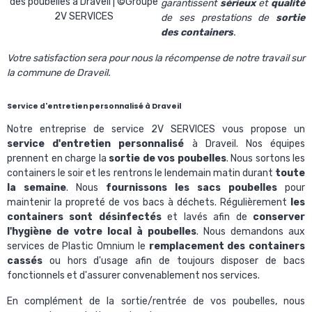
des poubelles à Draveil | ©Groupe
garantissent
sérieux
et
qualité
2V SERVICES
de ses prestations de
sortie
des containers
.
Votre satisfaction sera pour nous la récompense de notre travail sur
la commune de Draveil.
Service d'entretien personnalisé à Draveil
Notre entreprise de service 2V SERVICES vous propose un
service d'entretien personnalisé
à Draveil. Nos équipes
prennent en charge la
sortie de vos poubelles
. Nous sortons les
containers le soir et les rentrons le lendemain matin durant
toute
la semaine
. Nous
fournissons les sacs poubelles
pour
maintenir la propreté de vos bacs à déchets. Régulièrement
les
containers sont désinfectés
et lavés afin de
conserver
l'hygiène de votre local à poubelles
. Nous demandons aux
services de
Plastic Omnium
le
remplacement des containers
cassés
ou hors d'usage afin de toujours disposer de bacs
fonctionnels et d'assurer convenablement nos services.
En complément de la sortie/rentrée de vos poubelles, nous