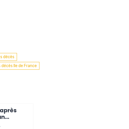
s décès
 décès Ile de France
 après
un
t à Paris
3