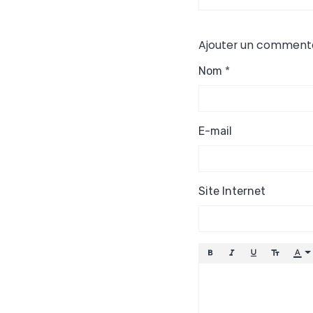
décès d'un
appartement :
"Prestation
Ajouter un comment
conforme au d
Nom
E-mail
Site Internet