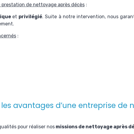
 prestation de nettoyage après décès
:
ique
et
privilégié
. Suite à notre intervention, nous garant
gement.
ncernés
:
: les avantages d’une entreprise de 
ualités pour réaliser nos
missions de nettoyage après d