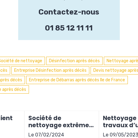
Contactez-nous
01 85 12 11 11
Société de nettoyage
Désinfection après décès
Nettoyage aprè
écès
Entreprise Désinfection après décès
Devis nettoyage après
après décès
Entreprise de Débarras après décès Ile de France
e après décès
ient
Société de
Nettoyage
nettoyage extrême
travaux d’
ite à
en Gironde
appartemen
Le 07/02/2024
Le 09/05/202