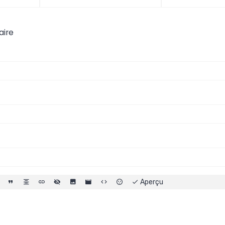
9e arrondi
aire
evis"
Aperçu