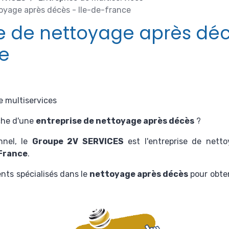
oyage après décès - Ile-de-france
e de nettoyage après décè
e
e multiservices
che d'une
entreprise de nettoyage après décès
?
nnel, le
Groupe 2V SERVICES
est
l'entreprise de net
-France
.
ents spécialisés dans le
nettoyage après décès
pour obten