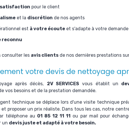
 satisfaction
pour le client
alisme
et la
discrétion
de nos agents
érationnel est
à votre écoute
et s'adapte à votre demande
e reconnu
s consulter les
avis clients
de nos dernières prestations su
lement votre devis de nettoyage ap
toyage après décès
,
2V SERVICES
vous établit un
de
de vos besoins et de la prestation demandée.
gent technique se déplace lors d'une visite technique pré
t proposer un prix réaliste. Dans tous les cas, notre centre
par téléphone au
01 85 12 11 11
ou par
mail
pour échange
ir un
devis juste et adapté à votre besoin.