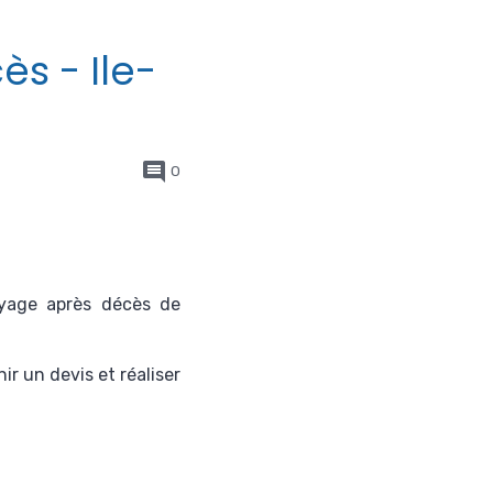
s - Ile-
0
toyage après décès
de
ir un devis et réaliser