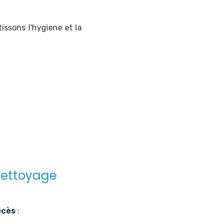
issons l'hygiene et la
nettoyage
écès
: