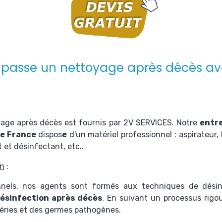
passe un nettoyage après décès av
yage après décès est fournis par
2V SERVICES
. Notre
entr
de France
dispos
e
d'un matériel professionnel : aspirateur, 
 et désinfectant, etc..
en
:
onnels, nos agents sont formés aux techniques de dési
désinfection après décès
. En suivant un processus rigo
ctéries et des germes pathogènes.