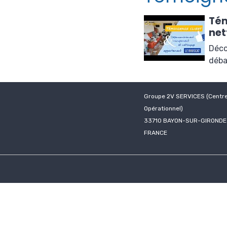
Tém
net
Déco
déba
Groupe 2V SERVICES (Centr
Opérationnel)
33710 BAYON-SUR-GIRONDE
FRANCE