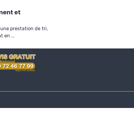
ment et
une prestation de tri,
 en ...