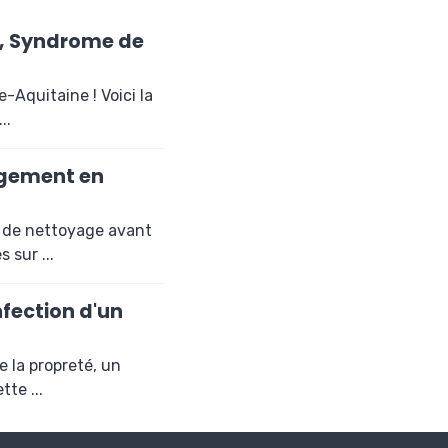
n, Syndrome de
-Aquitaine ! Voici la
..
agement en
n de nettoyage avant
sur ...
nfection d'un
 la propreté, un
te ...