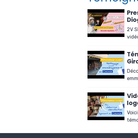
Pre
Dio
2V S
vidé
Tém
Gir
Déco
emmé
Vid
log
Voic
témo