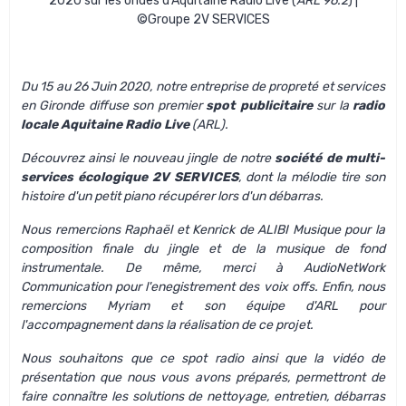
2020 sur les ondes d'Aquitaine Radio Live (
ARL 96.2
) |
©Groupe 2V SERVICES
Du 15 au 26 Juin 2020, notre
entreprise de propreté et services
en Gironde
diffuse son premier
spot publicitaire
sur la
radio
locale Aquitaine Radio Live
(ARL).
Découvrez ainsi le nouveau jingle de notre
société de multi-
services écologique 2V SERVICES
, dont la mélodie tire son
histoire d'un petit piano récupérer lors d'un débarras.
Nous remercions Raphaël et Kenrick de
ALIBI Musique
pour la
composition finale du jingle et de la musique de fond
instrumentale. De même, merci à
AudioNetWork
Communication
pour l'enegistrement des voix offs. Enfin, nous
remercions Myriam et son
équipe d'ARL
pour
l'accompagnement dans la réalisation de ce projet.
Nous souhaitons que ce spot radio ainsi que la
vidéo de
présentation
que nous vous avons préparés, permettront de
faire connaître les solutions de nettoyage, entretien, débarras