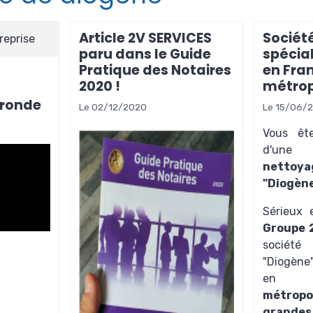
Article 2V SERVICES
Sociét
reprise
paru dans le Guide
spécia
Pratique des Notaires
en Fra
2020 !
métrop
ironde
Le 02/12/2020
Le 15/06/
Vous êt
d'u
nettoy
"Diogène
Sérieux e
Groupe 
sociét
"Diogène
métropol
grandes