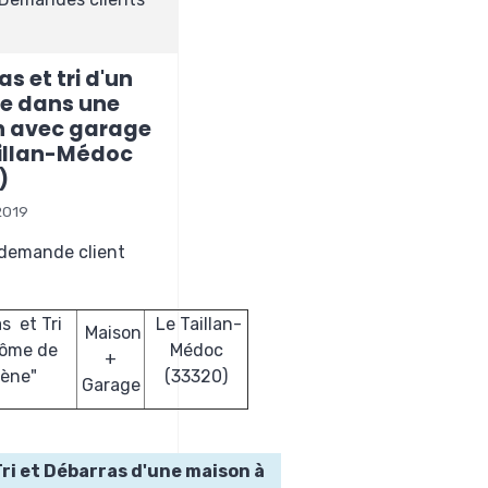
s et tri d'un
e dans une
 avec garage​
aillan-Médoc
)
2019
 demande client
s et Tri
Le Taillan-
Maison
ôme de
Médoc
+
ène"
(33320)
Garage
Tri et Débarras d'une maison à