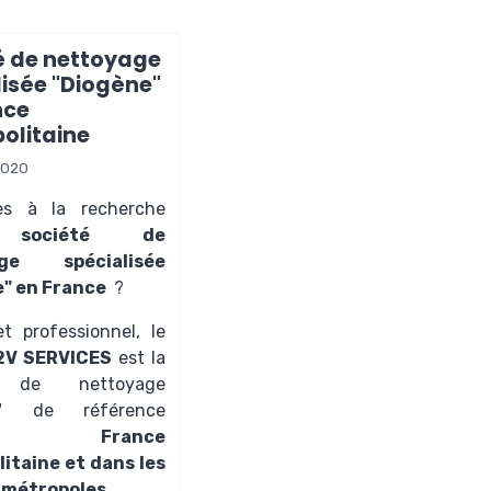
é de nettoyage
lisée "Diogène"
nce
olitaine
2020
es à la recherche
ne
société de
age spécialisée
" en France
?
t professionnel, le
2V SERVICES
est la
é de nettoyage
"
de référence
en
France
itaine et dans les
 métropoles.