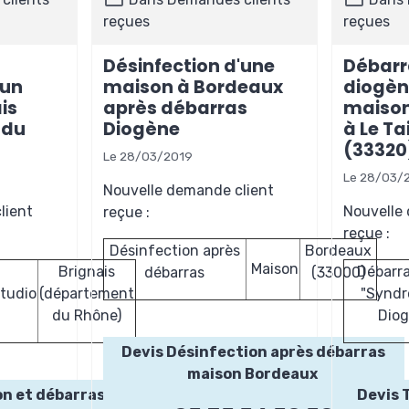
reçues
reçues
Désinfection d'une
Débarra
'un
maison à Bordeaux
diogèn
is
après débarras
maison
 du
Diogène
à Le T
(33320
Le 28/03/2019
Le 28/03/
Nouvelle demande client
lient
Nouvelle
reçue :
reçue :
Désinfection après
Bordeaux
Maison
Brignais
Débarra
débarras
(33000)
tudio
(département
"Syndr
du Rhône)
Diog
Devis Désinfection après débarras
maison Bordeaux
on et débarras studio
Devis 