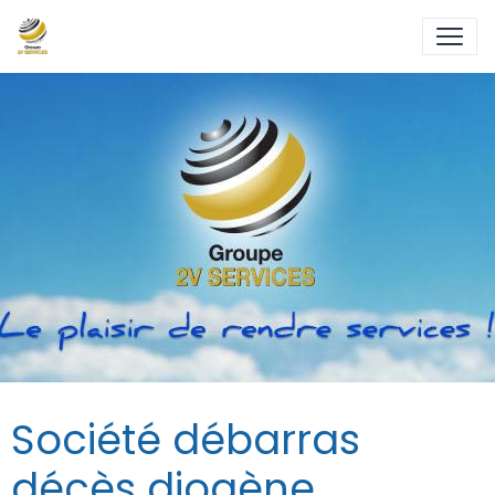
Société débarras
décès diogène