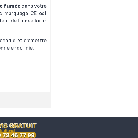
de fumée
dans votre
vec marquage CE est
cteur de fumée loi n°
ncendie et d'émettre
sonne endormie.