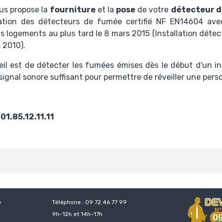
ous propose la
fourniture
et la
pose
de votre
détecteur 
allation des détecteurs de fumée certifié NF EN14604 a
us logements au plus tard le 8 mars 2015 (
Installation déte
 2010
).
areil est de détecter les fumées émises dès le début d'un i
gnal sonore suffisant pour permettre de réveiller une per
u
01.85.12.11.11
e
Téléphone : 09 72 46 77 99
9h-12h et 14h-17h