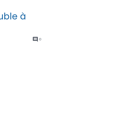
uble à
0