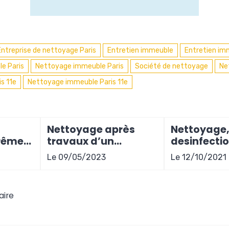
Entreprise de nettoyage Paris
Entretien immeuble
Entretien im
e Paris
Nettoyage immeuble Paris
Société de nettoyage
Ne
s 11e
Nettoyage immeuble Paris 11e
Nettoyage après
Nettoyage
rême
travaux d’un
desinfecti
appartement à Paris
syndrome 
Le 09/05/2023
Le 12/10/2021
9e arrondissement
Diogène de 
locataire 
aire