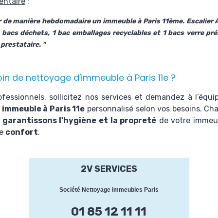
entaire
:
r de manière hebdomadaire un immeuble à Paris 11ème. Escalier A
 bacs déchets, 1 bac emballages recyclables et 1 bacs verre pr
prestataire. "
in de nettoyage d'immeuble à Paris 11e ?
rofessionnels, sollicitez nos services et demandez à l’équ
 immeuble à Paris 11e
personnalisé selon vos besoins.
Cha
s
garantissons l'hygiène et la propreté
de votre immeub
re
confort
.
2V SERVICES
Société Nettoyage immeubles Paris
01 85 12 11 11