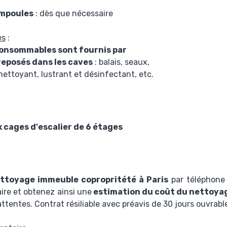
mpoules
: dès que nécessaire
es
:
 consommables sont fournis par
reposés dans les caves
: balais, seaux,
 nettoyant, lustrant et désinfectant, etc.
cages d'escalier de 6 étages
ettoyage immeuble copropritété à Paris
par téléphon
aire et obtenez ainsi une
estimation du coût du nettoyag
attentes. Contrat résiliable avec préavis de 30 jours ouvrabl