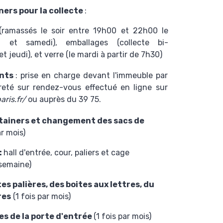
ners pour la collecte
:
(ramassés le soir entre 19h00 et 22h00 le
i et samedi), emballages (collecte bi-
 jeudi), et verre (le mardi à partir de 7h30)
ants
: prise en charge devant l'immeuble par
preté sur rendez-vous effectué en ligne sur
ris.fr/
ou auprès du 39 75.
tainers et changement des sacs de
ar mois)
:
hall d'entrée, cour, paliers et cage
 semaine)
s palières, des boites aux lettres, du
res
(1 fois par mois)
es de la porte d'entrée
(1 fois par mois)