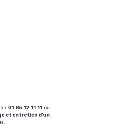
e au
01 85 12 11 11
ou
e et entretien d'un
es.